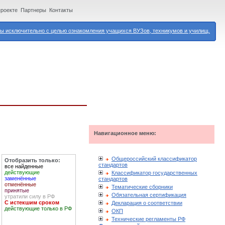
проекте
Партнеры
Контакты
 исключительно с целью ознакомления учащихся ВУЗов, техникумов и училищ.
Навигационное меню:
Общероссийский классификатор
Отобразить только:
стандартов
все найденные
действующие
Классификатор государственных
заменённые
стандартов
отменённые
Тематические сборники
принятые
Обязательная сертификация
утратили силу в РФ
С истекшим сроком
Декларация о соответствии
действующие только в РФ
ОКП
Технические регламенты РФ