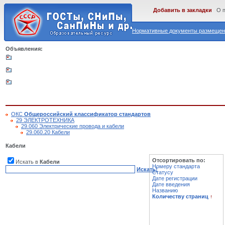
Добавить в закладки
О 
Нормативные документы размещены
Объявления:
ОКС
Общероссийский классификатор стандартов
29 ЭЛЕКТРОТЕХНИКА
29.060 Электрические провода и кабели
29.060.20 Кабели
Кабели
Отсортировать по:
Искать в
Кабели
Номеру стандарта
Искать!
Статусу
Дате регистрации
Дате введения
Названию
Количеству страниц
↑