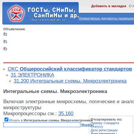
Добавить в закладки
О 
Нормативные документы размещены
Объявления:
ОКС
Общероссийский классификатор стандартов
31 ЭЛЕКТРОНИКА
31.200 Интегральные схемы. Микроэлектроника
Интегральные схемы. Микроэлектроника
Включая электронные микросхемы, логические и анал
микроструктуры
Микропроцессоры см.:
35.160
Отсортировать по:
Искать в
Интегральные схемы. Микроэлектроника
Номеру стандарта
Искать!
Статусу
Дате регистрации
Дате введения
↑