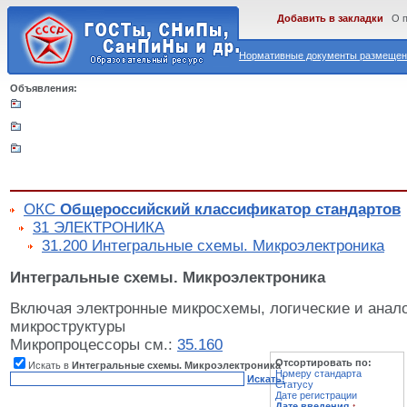
Добавить в закладки
О 
Нормативные документы размещены
Объявления:
ОКС
Общероссийский классификатор стандартов
31 ЭЛЕКТРОНИКА
31.200 Интегральные схемы. Микроэлектроника
Интегральные схемы. Микроэлектроника
Включая электронные микросхемы, логические и анал
микроструктуры
Микропроцессоры см.:
35.160
Отсортировать по:
Искать в
Интегральные схемы. Микроэлектроника
Номеру стандарта
Искать!
Статусу
Дате регистрации
Дате введения
↑