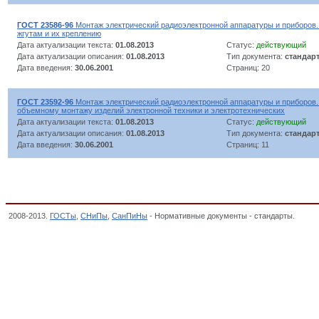
ГОСТ 23586-96
Монтаж электрический радиоэлектронной аппаратуры и приборов.
жгутам и их креплению
Дата актуализации текста:
01.08.2013
Статус:
действующий
Дата актуализации описания:
01.08.2013
Тип документа:
стандар
Дата введения:
30.06.2001
Страниц: 20
ГОСТ 23592-96
Монтаж электрический радиоэлектронной аппаратуры и приборов.
объемному монтажу изделий электронной техники и электротехнических
Дата актуализации текста:
01.08.2013
Статус:
действующий
Дата актуализации описания:
01.08.2013
Тип документа:
стандар
Дата введения:
30.06.2001
Страниц: 11
2008-2013.
ГОСТы
,
СНиПы
,
СанПиНы
- Нормативные документы - стандарты.
Штепс
телекоммуникационного оборудования, ЭЛЕКТРОНИКА, Общероссийский классифика