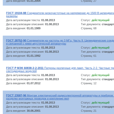
Дата введения:
01.01.2004
Страниц: 27
ГОСТ 19104-88
Соединители низкочастотные на напряжение до 1500 В цилиндрич
размеры
Дата актуализации текста:
01.08.2013
Статус:
действующий
Дата актуализации описания:
01.08.2013
Тип документа:
стандар
Дата введения:
01.01.1989
Страниц: 68
ГОСТ 28752-90
Соединители на частоты до 3 МГц. Часть 9. Цилиндрические соед
и связанной с ними акустической аппаратуры
Дата актуализации текста:
01.08.2013
Статус:
действующий
Дата актуализации описания:
01.08.2013
Тип документа:
стандар
Дата введения:
01.01.1992
Страниц: 61
ГОСТ Р МЭК 60838-2-2-2011
Патроны различные для ламп. Часть 2-2. Частные тр
светодиодных модулей
Дата актуализации текста:
01.08.2013
Статус:
действующий
Дата актуализации описания:
01.08.2013
Тип документа:
стандар
Дата введения:
01.07.2012
Страниц: 12
ГОСТ 23587-96
Монтаж электрический радиоэлектронной аппаратуры и приборов.
разделке монтажных проводов и креплению жил
Дата актуализации текста:
01.08.2013
Статус:
действующий
Дата актуализации описания:
01.08.2013
Тип документа:
стандар
Дата введения:
30.06.2001
Страниц: 21