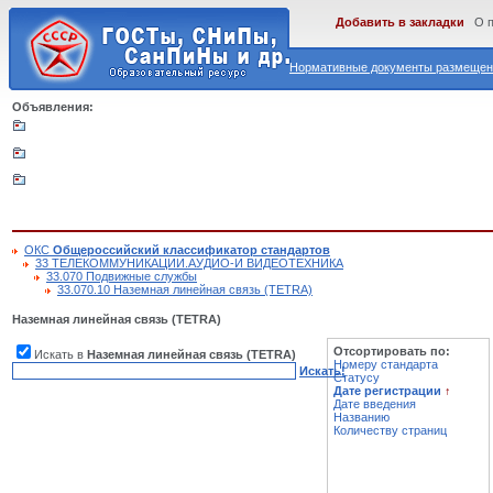
Добавить в закладки
О 
Нормативные документы размещены
Объявления:
ОКС
Общероссийский классификатор стандартов
33 ТЕЛЕКОММУНИКАЦИИ.АУДИО-И ВИДЕОТЕХНИКА
33.070 Подвижные службы
33.070.10 Наземная линейная связь (TETRA)
Наземная линейная связь (TETRA)
Отсортировать по:
Искать в
Наземная линейная связь (TETRA)
Номеру стандарта
Искать!
Статусу
Дате регистрации
↑
Дате введения
Названию
Количеству страниц