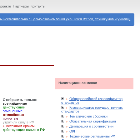
проекте
Партнеры
Контакты
 исключительно с целью ознакомления учащихся ВУЗов, техникумов и училищ.
Навигационное меню:
Общероссийский классификатор
Отобразить только:
стандартов
все найденные
действующие
Классификатор государственных
заменённые
стандартов
отменённые
Тематические сборники
принятые
Обязательная сертификация
утратили силу в РФ
С истекшим сроком
Декларация о соответствии
действующие только в РФ
ОКП
Технические регламенты РФ