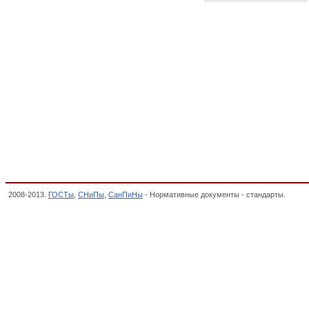
2008-2013.
ГОСТы
,
СНиПы
,
СанПиНы
- Нормативные документы - стандарты.
Назе
ВИДЕОТЕХНИКА, Общероссийский классификатор стандартов,