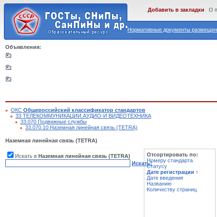
Добавить в закладки
О 
Нормативные документы размещены
Объявления:
ОКС
Общероссийский классификатор стандартов
33 ТЕЛЕКОММУНИКАЦИИ.АУДИО-И ВИДЕОТЕХНИКА
33.070 Подвижные службы
33.070.10 Наземная линейная связь (TETRA)
Наземная линейная связь (TETRA)
Отсортировать по:
Искать в
Наземная линейная связь (TETRA)
Номеру стандарта
Искать!
Статусу
Дате регистрации
↑
Дате введения
Названию
Количеству страниц