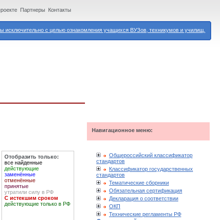
проекте
Партнеры
Контакты
 исключительно с целью ознакомления учащихся ВУЗов, техникумов и училищ.
Навигационное меню:
Общероссийский классификатор
Отобразить только:
стандартов
все найденные
действующие
Классификатор государственных
заменённые
стандартов
отменённые
Тематические сборники
принятые
Обязательная сертификация
утратили силу в РФ
С истекшим сроком
Декларация о соответствии
действующие только в РФ
ОКП
Технические регламенты РФ