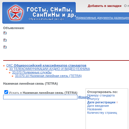
Добавить в закладки
О 
Нормативные документы размещены
Объявления:
ОКС
Общероссийский классификатор стандартов
33 ТЕЛЕКОММУНИКАЦИИ.АУДИО-И ВИДЕОТЕХНИКА
33.070 Подвижные службы
33.070.10 Наземная линейная связь (TETRA)
Наземная линейная связь (TETRA)
Отсортировать по:
Искать в
Наземная линейная связь (TETRA)
Номеру стандарта
Искать!
Статусу
Дате регистрации
↑
Дате введения
Названию
Количеству страниц