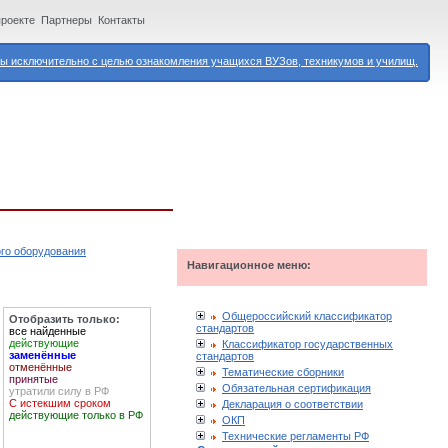
проекте
Партнеры
Контакты
 исключительно с целью ознакомления учащихся ВУЗов, техникумов и училищ.
го оборудования
Навигационное меню:
Общероссийский классификатор
Отобразить только:
стандартов
все найденные
действующие
Классификатор государственных
заменённые
стандартов
отменённые
Тематические сборники
принятые
Обязательная сертификация
утратили силу в РФ
С истекшим сроком
Декларация о соответствии
действующие только в РФ
ОКП
Технические регламенты РФ