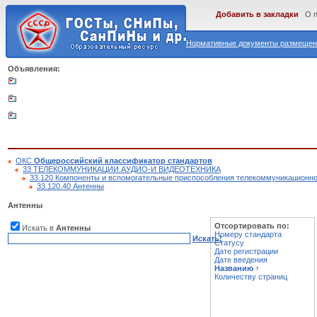
Добавить в закладки
О 
Нормативные документы размещены
Объявления:
ОКС
Общероссийский классификатор стандартов
33 ТЕЛЕКОММУНИКАЦИИ.АУДИО-И ВИДЕОТЕХНИКА
33.120 Компоненты и вспомогательные приспособления телекоммуникационно
33.120.40 Антенны
Антенны
Отсортировать по:
Искать в
Антенны
Номеру стандарта
Искать!
Статусу
Дате регистрации
Дате введения
Названию
↑
Количеству страниц