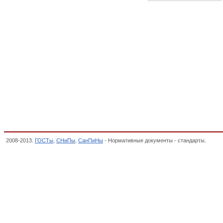
2008-2013.
ГОСТы
,
СНиПы
,
СанПиНы
- Нормативные документы - стандарты.
Антен
классификатор стандартов,