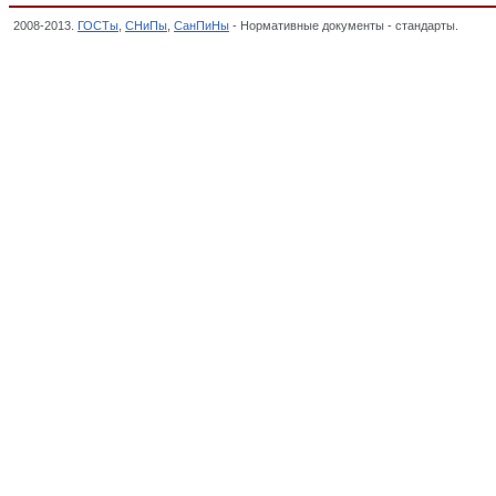
2008-2013.
ГОСТы
,
СНиПы
,
СанПиНы
- Нормативные документы - стандарты.
Уров
КОНТОРСКИЕ, Общероссийский классификатор стандартов,