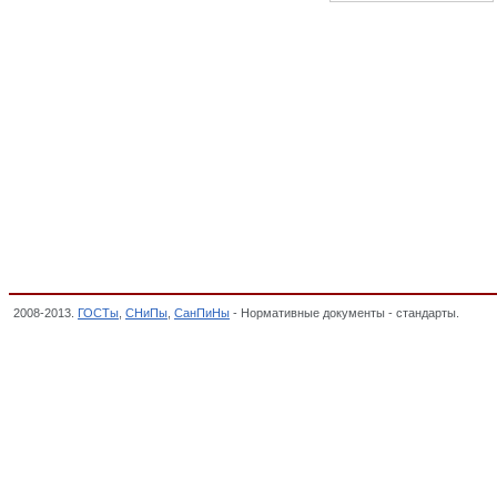
2008-2013.
ГОСТы
,
СНиПы
,
СанПиНы
- Нормативные документы - стандарты.
Уров
КОНТОРСКИЕ, Общероссийский классификатор стандартов,