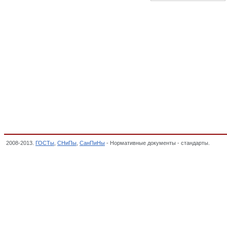
2008-2013.
ГОСТы
,
СНиПы
,
СанПиНы
- Нормативные документы - стандарты.
Уров
КОНТОРСКИЕ, Общероссийский классификатор стандартов,