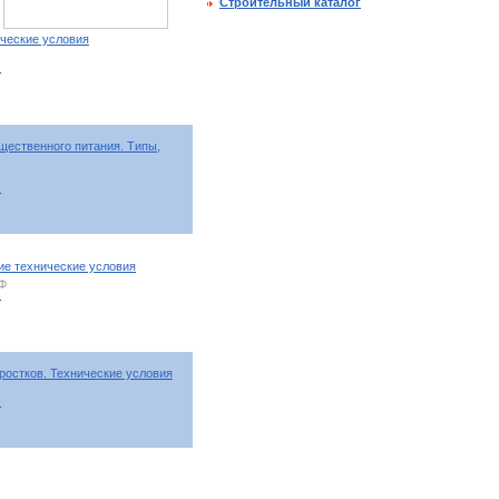
Строительный каталог
ческие условия
т
щественного питания. Типы,
т
е технические условия
РФ
т
ростков. Технические условия
т