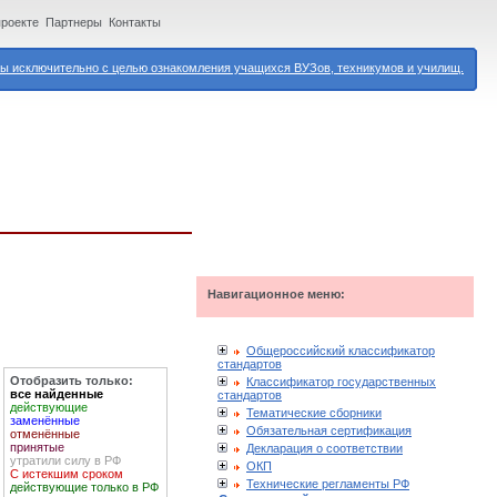
проекте
Партнеры
Контакты
 исключительно с целью ознакомления учащихся ВУЗов, техникумов и училищ.
Навигационное меню:
Общероссийский классификатор
стандартов
Отобразить только:
Классификатор государственных
все найденные
стандартов
действующие
Тематические сборники
заменённые
Обязательная сертификация
отменённые
принятые
Декларация о соответствии
утратили силу в РФ
ОКП
С истекшим сроком
Технические регламенты РФ
действующие только в РФ