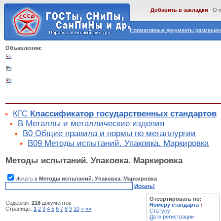
Добавить в закладки
О 
Нормативные документы размещены
Объявления:
КГС
Классификатор государственных стандартов
В Металлы и металлические изделия
В0 Общие правила и нормы по металлургии
В09 Методы испытаний. Упаковка. Маркировка
Методы испытаний. Упаковка. Маркировка
Искать в
Методы испытаний. Упаковка. Маркировка
Искать!
Отсортировать по:
Содержит
218
документов
Номеру стандарта
↑
Страницы:
1
2
3
4
5
6
7
8
9
10
»
»»
Статусу
Дате регистрации