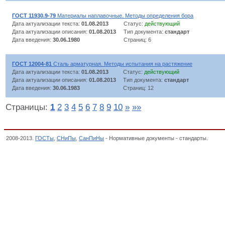
ГОСТ 11930.9-79
Материалы наплавочные. Методы определения бора
Дата актуализации текста:
01.08.2013
Статус:
действующий
Дата актуализации описания:
01.08.2013
Тип документа:
стандарт
Дата введения:
30.06.1980
Страниц: 6
ГОСТ 12004-81
Сталь арматурная. Методы испытания на растяжение
Дата актуализации текста:
01.08.2013
Статус:
действующий
Дата актуализации описания:
01.08.2013
Тип документа:
стандарт
Дата введения:
30.06.1983
Страниц: 12
Страницы:
1
2
3
4
5
6
7
8
9
10
»
»»
2008-2013.
ГОСТы
,
СНиПы
,
СанПиНы
- Нормативные документы - стандарты.
Метод
металлические изделия, Классификатор государственных стандартов,