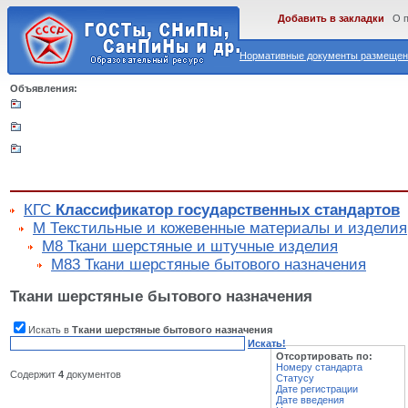
Добавить в закладки
О 
Нормативные документы размещены
Объявления:
КГС
Классификатор государственных стандартов
М Текстильные и кожевенные материалы и изделия
М8 Ткани шерстяные и штучные изделия
М83 Ткани шерстяные бытового назначения
Ткани шерстяные бытового назначения
Искать в
Ткани шерстяные бытового назначения
Искать!
Отсортировать по:
Номеру стандарта
Содержит
4
документов
Статусу
Дате регистрации
Дате введения