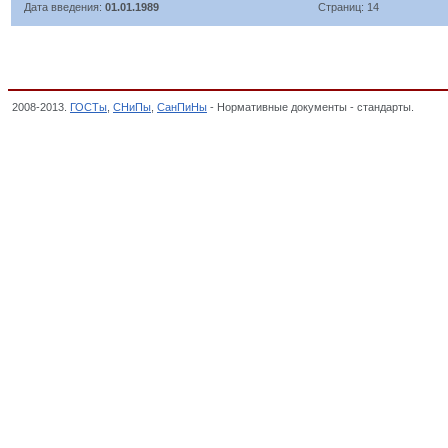
Дата введения:
01.01.1989
Страниц: 14
2008-2013.
ГОСТы
,
СНиПы
,
СанПиНы
- Нормативные документы - стандарты.
Ткани
материалы и изделия, Классификатор государственных стандартов,