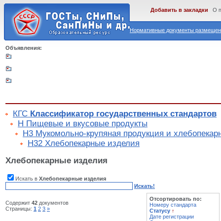
Добавить в закладки
О 
Нормативные документы размещены
Объявления:
КГС
Классификатор государственных стандартов
Н Пищевые и вкусовые продукты
Н3 Мукомольно-крупяная продукция и хлебопекар
Н32 Хлебопекарные изделия
Хлебопекарные изделия
Искать в
Хлебопекарные изделия
Искать!
Отсортировать по:
Содержит
42
документов
Номеру стандарта
Страницы:
1
2
3
»
Статусу
↑
Дате регистрации