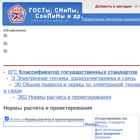
Добавить в закладки
О 
Нормативные документы размещены
Объявления:
КГС
Классификатор государственных стандартов
Э Электронная техника, радиоэлектроника и связь
Э0 Общие правила и нормы по электронной техник
и связи
Э02 Нормы расчета и проектирования
Нормы расчета и проектирования
Отсортировать по:
Искать в
Нормы расчета и проектирования
Номеру стандарта
Искать!
Статусу
Дате регистрации
Дате введения
↑
Названию