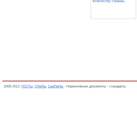
Количеству страниц
2008-2013.
ГОСТы
,
СНиПы
,
СанПиНы
- Нормативные документы - стандарты.
Нормы
связи, Электронная техника, радиоэлектроника и связь, Классификатор государстве