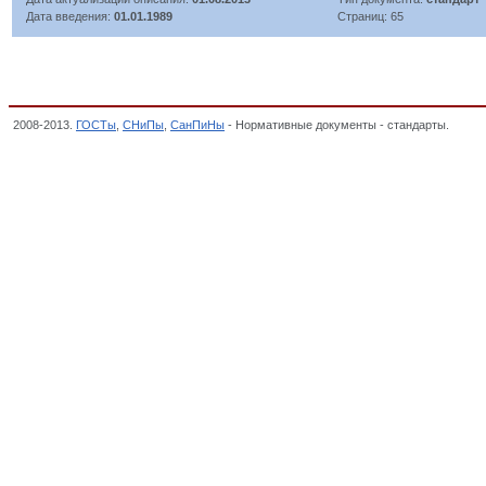
Дата введения:
01.01.1989
Страниц: 65
2008-2013.
ГОСТы
,
СНиПы
,
СанПиНы
- Нормативные документы - стандарты.
Надеж
технике, радиоэлектронике и связи, Электронная техника, радиоэлектроника и связь