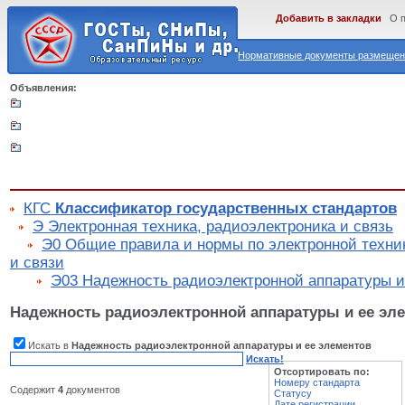
Добавить в закладки
О 
Нормативные документы размещены
Объявления:
КГС
Классификатор государственных стандартов
Э Электронная техника, радиоэлектроника и связь
Э0 Общие правила и нормы по электронной техник
и связи
Э03 Надежность радиоэлектронной аппаратуры и
Надежность радиоэлектронной аппаратуры и ее эл
Искать в
Надежность радиоэлектронной аппаратуры и ее элементов
Искать!
Отсортировать по:
Номеру стандарта
Содержит
4
документов
Статусу
Дате регистрации