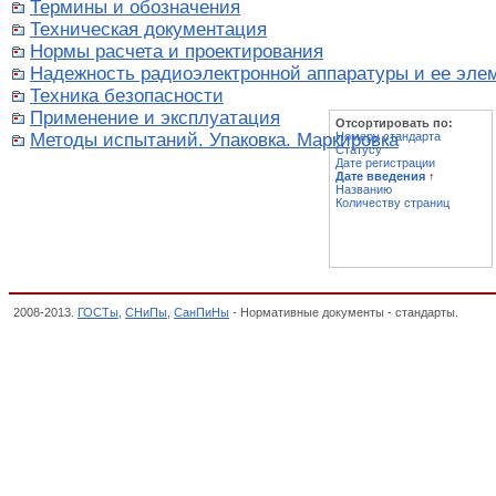
Термины и обозначения
Техническая документация
Нормы расчета и проектирования
Надежность радиоэлектронной аппаратуры и ее эле
Техника безопасности
Применение и эксплуатация
Отсортировать по:
Методы испытаний. Упаковка. Маркировка
Номеру стандарта
Статусу
Дате регистрации
Дате введения
↑
Названию
Количеству страниц
2008-2013.
ГОСТы
,
СНиПы
,
СанПиНы
- Нормативные документы - стандарты.
Общие
радиоэлектроника и связь, Классификатор государственных стандартов,