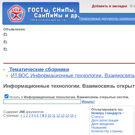
Добавить в закладки
О 
Нормативные документы размещены
Объявления:
Тематические сборники
ИТ.ВОС Информационные технологии. Взаимосвязь
Информационные технологии. Взаимосвязь открыт
Искать в
Информационные технологии. Взаимосвязь открытых систем.
Искать!
Отсортировать по:
Содержит
288
документов
Номеру стандарта
↑
Страницы:
«
1
2
3
4
5
6
7
8
9
10
11
12
13
14
15
»
Статусу
Дате регистрации
Дате введения
Названию
Количеству страниц