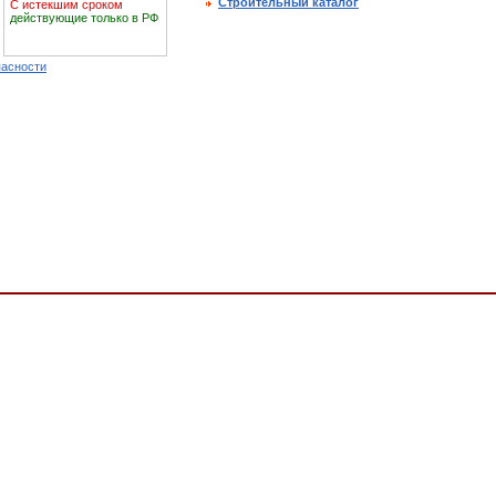
Строительный каталог
С истекшим сроком
действующие только в РФ
пасности
 разрядные, Cистема ГОСТ Р, Обязательная сертификация,