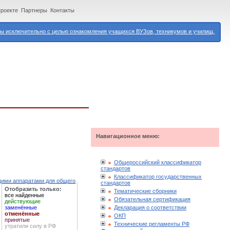
проекте
Партнеры
Контакты
 исключительно с целью ознакомления учащихся ВУЗов, техникумов и училищ.
Навигационное меню:
Общероссийский классификатор
стандартов
Классификатор государственных
щими аппаратами для общего
стандартов
Отобразить только:
Тематические сборники
все найденные
Обязательная сертификация
действующие
Декларация о соответствии
заменённые
отменённые
ОКП
принятые
Технические регламенты РФ
утратили силу в РФ