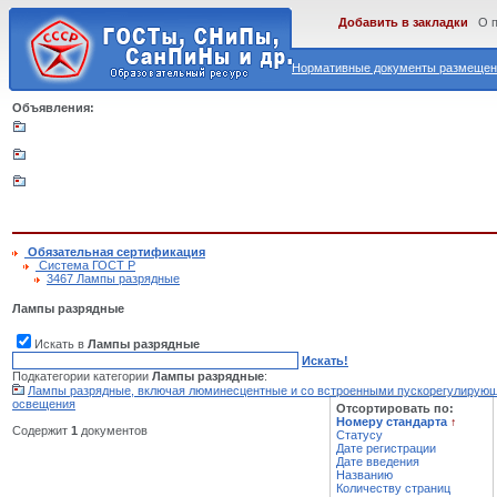
Добавить в закладки
О 
Нормативные документы размещены
Объявления:
Обязательная сертификация
Cистема ГОСТ Р
3467 Лампы разрядные
Лампы разрядные
Искать в
Лампы разрядные
Искать!
Подкатегории категории
Лампы разрядные
:
Лампы разрядные, включая люминесцентные и со встроенными пускорегулирую
освещения
Отсортировать по:
Номеру стандарта
↑
Содержит
1
документов
Статусу
Дате регистрации
Дате введения
Названию
Количеству страниц