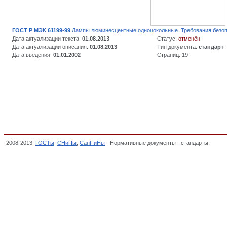
ГОСТ Р МЭК 61199-99
Лампы люминесцентные одноцокольные. Требования безо
Дата актуализации текста:
01.08.2013
Статус:
отменён
Дата актуализации описания:
01.08.2013
Тип документа:
стандарт
Дата введения:
01.01.2002
Страниц: 19
2008-2013.
ГОСТы
,
СНиПы
,
СанПиНы
- Нормативные документы - стандарты.
Лампы