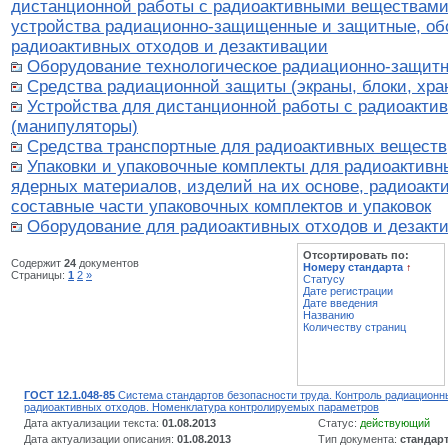
дистанционной работы с радиоактивными веществами
устройства радиационно-защищенные и защитные, об
радиоактивных отходов и дезактивации
Оборудование технологическое радиационно-защитн
Средства радиационной защиты (экраны, блоки, хр
Устройства для дистанционной работы с радиоакт
(манипуляторы)
Средства транспортные для радиоактивных веществ
Упаковки и упаковочные комплекты для радиоактивн
ядерных материалов, изделий на их основе, радиоакт
составные части упаковочных комплектов и упаковок
Оборудование для радиоактивных отходов и дезакт
Отсортировать по:
Содержит
24
документов
Номеру стандарта
↑
Страницы:
1
2
»
Статусу
Дате регистрации
Дате введения
Названию
Количеству страниц
ГОСТ 12.1.048-85
Система стандартов безопасности труда. Контроль радиационн
радиоактивных отходов. Номенклатура контролируемых параметров
Дата актуализации текста:
01.08.2013
Статус:
действующий
Дата актуализации описания:
01.08.2013
Тип документа:
стандар