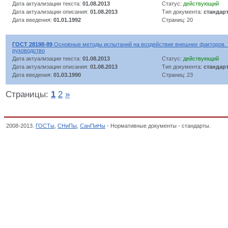
Дата актуализации текста:
01.08.2013
Статус:
действующий
Дата актуализации описания:
01.08.2013
Тип документа:
стандар
Дата введения:
01.01.1992
Страниц: 20
ГОСТ 28198-89
Основные методы испытаний на воздействие внешних факторов. 
руководство
Дата актуализации текста:
01.08.2013
Статус:
действующий
Дата актуализации описания:
01.08.2013
Тип документа:
стандар
Дата введения:
01.03.1990
Страниц: 23
Страницы:
1
2
»
2008-2013.
ГОСТы
,
СНиПы
,
СанПиНы
- Нормативные документы - стандарты.
Издел