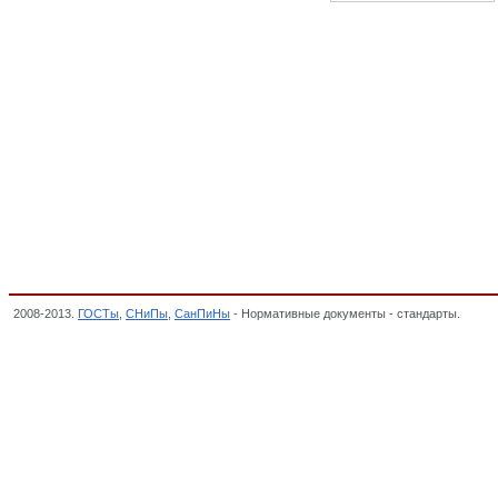
2008-2013.
ГОСТы
,
СНиПы
,
СанПиНы
- Нормативные документы - стандарты.
14. С