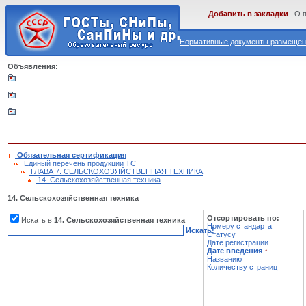
Добавить в закладки
О 
Нормативные документы размещены
Объявления:
Обязательная сертификация
Единый перечень продукции ТС
ГЛАВА 7. СЕЛЬСКОХОЗЯЙСТВЕННАЯ ТЕХНИКА
14. Сельскохозяйственная техника
14. Сельскохозяйственная техника
Отсортировать по:
Искать в
14. Сельскохозяйственная техника
Номеру стандарта
Искать!
Статусу
Дате регистрации
Дате введения
↑
Названию
Количеству страниц