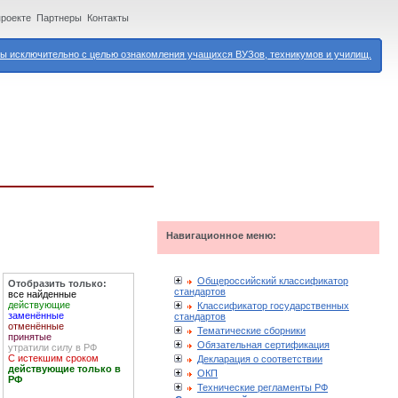
проекте
Партнеры
Контакты
 исключительно с целью ознакомления учащихся ВУЗов, техникумов и училищ.
Навигационное меню:
Общероссийский классификатор
Отобразить только:
стандартов
все найденные
действующие
Классификатор государственных
заменённые
стандартов
отменённые
Тематические сборники
принятые
Обязательная сертификация
утратили силу в РФ
С истекшим сроком
Декларация о соответствии
действующие только в
ОКП
РФ
Технические регламенты РФ