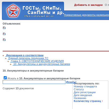
Добавить в закладки
О 
Нормативные документы размещены
Объявления:
Декларация о соответствии
Единый перечень продукции ТС
Глава 3. СВЕТОТЕХНИЧЕСКИЕ ИЗДЕЛИЯ
10. Аккумуляторы и аккумуляторные батареи
10. Аккумуляторы и аккумуляторные батареи
Искать в
10. Аккумуляторы и аккумуляторные батареи
Искать!
Отсортировать по:
Номеру стандарта
Содержит
13
документов
Статусу
Дате регистрации
Дате введения
Названию
Количеству страниц
↑