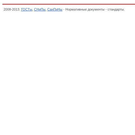
2008-2013.
ГОСТы
,
СНиПы
,
СанПиНы
- Нормативные документы - стандарты.
10. А
продукции ТС, Декларация о соответствии,