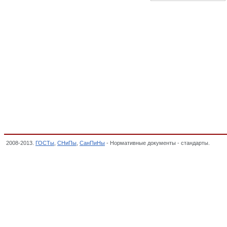
2008-2013.
ГОСТы
,
СНиПы
,
СанПиНы
- Нормативные документы - стандарты.
27. П