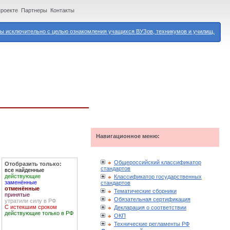
проекте
Партнеры
Контакты
 исключительно с целью ознакомления учащихся ВУЗов, техникумов и училищ.
Навигационное меню:
Общероссийский классификатор
Отобразить только:
стандартов
все найденные
действующие
Классификатор государственных
заменённые
стандартов
отменённые
Тематические сборники
принятые
Обязательная сертификация
утратили силу в РФ
С истекшим сроком
Декларация о соответствии
действующие только в РФ
ОКП
Технические регламенты РФ