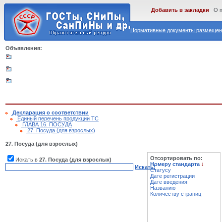
Добавить в закладки
О 
Нормативные документы размещены
Объявления:
Декларация о соответствии
Единый перечень продукции ТС
ГЛАВА 16. ПОСУДА
27. Посуда (для взрослых)
27. Посуда (для взрослых)
Отсортировать по:
Искать в
27. Посуда (для взрослых)
Номеру стандарта
↓
Искать!
Статусу
Дате регистрации
Дате введения
Названию
Количеству страниц