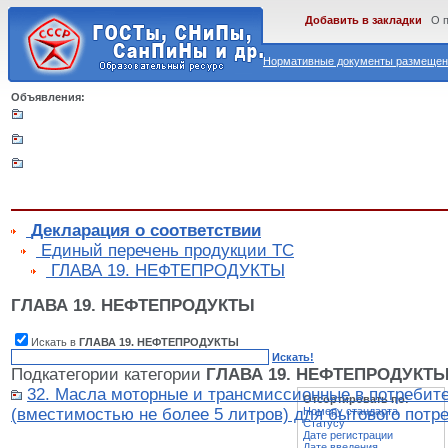
Добавить в закладки
О 
Нормативные документы размещены
Объявления:
Декларация о соответствии
Единый перечень продукции ТС
ГЛАВА 19. НЕФТЕПРОДУКТЫ
ГЛАВА 19. НЕФТЕПРОДУКТЫ
Искать в
ГЛАВА 19. НЕФТЕПРОДУКТЫ
Искать!
Подкатегории категории
ГЛАВА 19. НЕФТЕПРОДУКТ
32. Масла моторные и трансмиссионные в потребите
Отсортировать по:
(вместимостью не более 5 литров) для бытового потр
Номеру стандарта
Статусу
Дате регистрации
Дате введения