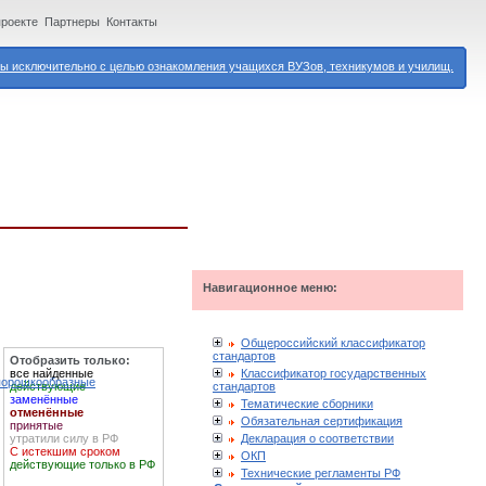
проекте
Партнеры
Контакты
 исключительно с целью ознакомления учащихся ВУЗов, техникумов и училищ.
Навигационное меню:
Общероссийский классификатор
стандартов
Отобразить только:
Классификатор государственных
все найденные
 порошкообразные
стандартов
действующие
заменённые
Тематические сборники
отменённые
Обязательная сертификация
принятые
Декларация о соответствии
утратили силу в РФ
С истекшим сроком
ОКП
действующие только в РФ
Технические регламенты РФ