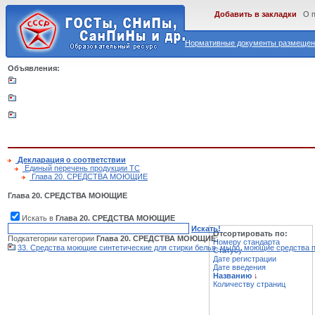
Добавить в закладки
О 
Нормативные документы размещены
Объявления:
Декларация о соответствии
Единый перечень продукции ТС
Глава 20. СРЕДСТВА МОЮЩИЕ
Глава 20. СРЕДСТВА МОЮЩИЕ
Искать в
Глава 20. СРЕДСТВА МОЮЩИЕ
Искать!
Отсортировать по:
Подкатегории категории
Глава 20. СРЕДСТВА МОЮЩИЕ
:
Номеру стандарта
33. Средства моющие синтетические для стирки белья, мыло, моющие средства
Статусу
Дате регистрации
Дате введения
Названию
↓
Количеству страниц