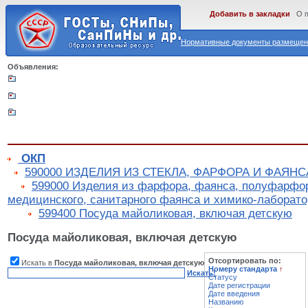
Добавить в закладки
О 
Нормативные документы размещены
Объявления:
ОКП
590000 ИЗДЕЛИЯ ИЗ СТЕКЛА, ФАРФОРА И ФАЯНС
599000 Изделия из фарфора, фаянса, полуфарфор
медицинского, санитарного фаянса и химико-лаборато
599400 Посуда майоликовая, включая детскую
Посуда майоликовая, включая детскую
Отсортировать по:
Искать в
Посуда майоликовая, включая детскую
Номеру стандарта
↑
Искать!
Статусу
Дате регистрации
Дате введения
Названию