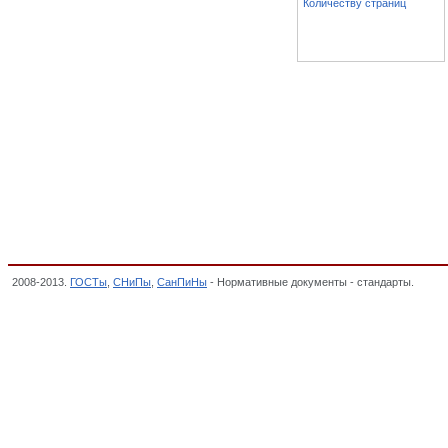
Количеству страниц
2008-2013.
ГОСТы
,
СНиПы
,
СанПиНы
- Нормативные документы - стандарты.
Посуд
медицинского, санитарного фаянса и химико-лабораторной посуды), ИЗДЕЛИЯ ИЗ