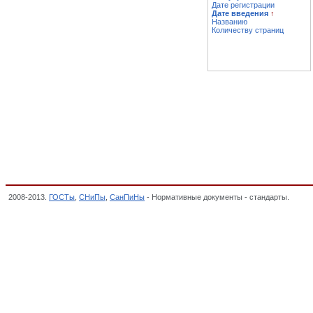
Дате регистрации
Дате введения
↑
Названию
Количеству страниц
2008-2013.
ГОСТы
,
СНиПы
,
СанПиНы
- Нормативные документы - стандарты.
Издел
фаянса, полуфарфора и майолики (кроме медицинского, санитарного фаянса и х