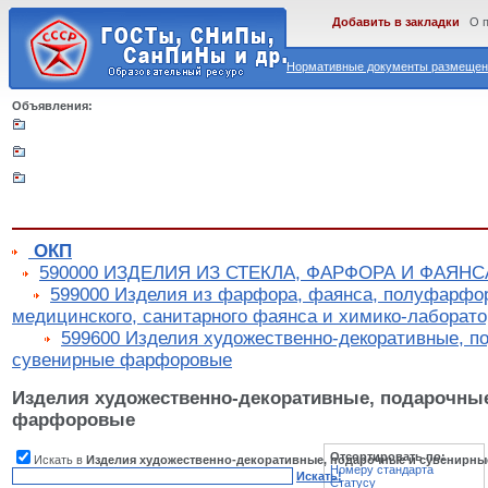
Добавить в закладки
О 
Нормативные документы размещены
Объявления:
ОКП
590000 ИЗДЕЛИЯ ИЗ СТЕКЛА, ФАРФОРА И ФАЯНС
599000 Изделия из фарфора, фаянса, полуфарфор
медицинского, санитарного фаянса и химико-лаборато
599600 Изделия художественно-декоративные, п
сувенирные фарфоровые
Изделия художественно-декоративные, подарочны
фарфоровые
Отсортировать по:
Искать в
Изделия художественно-декоративные, подарочные и сувенирн
Номеру стандарта
Искать!
Статусу