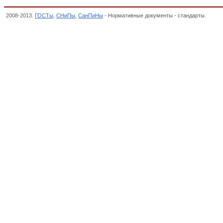
2008-2013.
ГОСТы
,
СНиПы
,
СанПиНы
- Нормативные документы - стандарты.
Магни
РАДИОСВЯЗИ, РАДИОВЕЩАНИЯ И ТЕЛЕВИДЕНИЯ, ОКП,