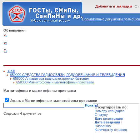
Добавить в закладки
О 
Нормативные документы размещены
Объявления:
ОКП
650000 СРЕДСТВА РАДИОСВЯЗИ, РАДИОВЕЩАНИЯ И ТЕЛЕВИДЕНИЯ
658000 Аппаратура радиоэлектронная бытовая
658300 Магнитофоны и магнитофоны-приставки
Магнитофоны и магнитофоны-приставки
Искать в
Магнитофоны и магнитофоны-приставки
Искать!
Отсортировать по:
Номеру стандарта
Содержит
4
документов
Статусу
Дате регистрации
Дате введения
↑
Названию
Количеству страниц