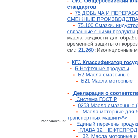
ОКС
Общероссийский кл
стандартов
75 ДОБЫЧА И ПЕРЕРАБО
СМЕЖНЫЕ ПРОИЗВОДСТВ
75.100 Смазки, индустр
связанные с ними продукты
масла, жидкости для обрабо
временной защиты от корро
см.:
21.260
;Изоляционные м
КГС
Классификатор госуд
Б Нефтяные продукты
Б2 Масла смазочные
Б21 Масла моторные
Декларация о соответст
Cистема ГОСТ Р
0253 Масла смазочные 
Масла моторные для 
транспортных машин<*>
Расположен в:
Единый перечень продук
ГЛАВА 19. НЕФТЕПРО
32. Масла моторные и