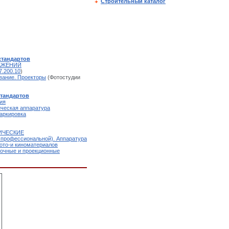
Строительный каталог
стандартов
АЖЕНИЙ
7.200.10
)
вание. Проекторы
(Фотостудии
стандартов
ия
ческая аппаратура
аркировка
ИЧЕСКИЕ
 профессиональной). Аппаратура
фото-и киноматериалов
очные и проекционные