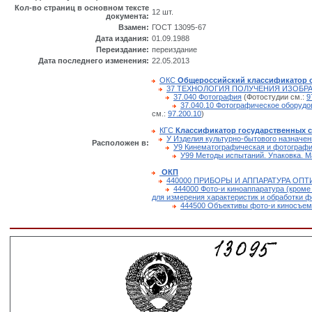
Кол-во страниц в основном тексте
12 шт.
документа:
Взамен:
ГОСТ 13095-67
Дата издания:
01.09.1988
Переиздание:
переиздание
Дата последнего изменения:
22.05.2013
ОКС
Общероссийский классификатор 
37 ТЕХНОЛОГИЯ ПОЛУЧЕНИЯ ИЗОБР
37.040 Фотография
(Фотостудии см.:
9
37.040.10 Фотографическое оборудо
см.:
97.200.10
)
КГС
Классификатор государственных 
У Изделия культурно-бытового назначен
Расположен в:
У9 Кинематографическая и фотографи
У99 Методы испытаний. Упаковка. М
ОКП
440000 ПРИБОРЫ И АППАРАТУРА ОПТ
444000 Фото-и киноаппаратура (кроме
для измерения характеристик и обработки 
444500 Объективы фото-и киносъем