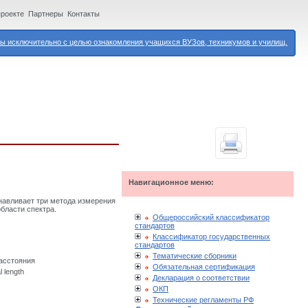
проекте
Партнеры
Контакты
 исключительно с целью ознакомления учащихся ВУЗов, техникумов и училищ.
Навигационное меню:
навливает три метода измерения
бласти спектра.
Общероссийский классификатор
стандартов
Классификатор государственных
стандартов
Тематические сборники
асстояния
Обязательная сертификация
l length
Декларация о соответствии
ОКП
Технические регламенты РФ