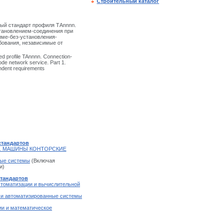
Строительный каталог
ый стандарт профиля ТАnnnn.
становлением-соединения при
име-без-установления-
бования, независимые от
zed profile TAnnnn. Connection-
de network service. Part 1.
ndent requirements
стандартов
. МАШИНЫ КОНТОРСКИЕ
ные системы
(Включая
и)
стандартов
втоматизации и вычислительной
 и автоматизированные системы
и и математическое