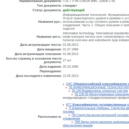
Наименование документа:
ГОСТ Р ИСО/МЭК МФС 10608-1-95
Тип документа:
стандарт
Статус документа:
действующий
Информационная технология. Функциональн
Услуги транспортного уровня в режиме-с-у
Название рус.:
использовании услуг сетевого уровня в реж
соединения. Часть 1. Общее описание и тре
подсети
Information technology. International standardi
Название англ.:
mode transport service over connectionless-mo
General overview and subnetwork-type indepe
Дата актуализации текста:
01.08.2013
Дата введения:
01.07.1996
Дата актуализации описания:
01.08.2013
Кол-во страниц в основном тексте
27 шт.
документа:
Дата издания:
25.10.1995
Переиздание:
Дата последнего изменения:
22.05.2013
ОКС
Общероссийский классификатор 
35 ИНФОРМАЦИОННЫЕ ТЕХНОЛОГИИ
35.100 Взаимосвязь открытых систем
35.100.05 Многоуровневые приклад
международные стандартизованные профил
КГС
Классификатор государственных 
П Измерительные приборы. Средства а
техники
П8 Средства вычислительной техники
Расположен в:
управления
П85 Виды представления информаци
обеспечение машин