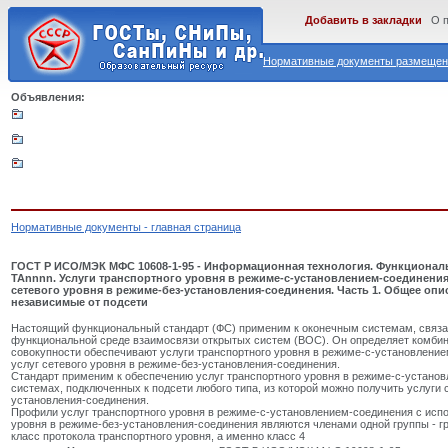
Добавить в закладки
О 
Нормативные документы размещены
Объявления:
Нормативные документы - главная страница
ГОСТ Р ИСО/МЭК МФС 10608-1-95 - Информационная технология. Функционал
ТАnnnn. Услуги транспортного уровня в режиме-с-установлением-соединени
сетевого уровня в режиме-без-установления-соединения. Часть 1. Общее опи
независимые от подсети
Настоящий функциональный стандарт (ФС) применим к оконечным системам, связа
функциональной среде взаимосвязи открытых систем (ВОС). Он определяет комбин
совокупности обеспечивают услуги транспортного уровня в режиме-с-установлени
услуг сетевого уровня в режиме-без-установления-соединения.
Стандарт применим к обеспечению услуг транспортного уровня в режиме-с-устано
системах, подключенных к подсети любого типа, из которой можно получить услуги 
установления-соединения.
Профили услуг транспортного уровня в режиме-с-установлением-соединения с испо
уровня в режиме-без-установления-соединения являются членами одной группы - г
класс протокола транспортного уровня, а именно класс 4