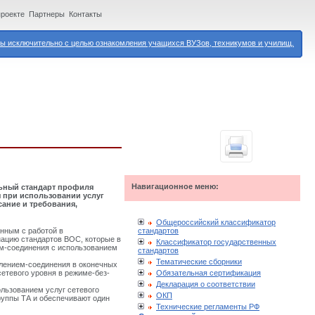
проекте
Партнеры
Контакты
 исключительно с целью ознакомления учащихся ВУЗов, техникумов и училищ.
Навигационное меню:
ьный стандарт профиля
я при использовании услуг
сание и требования,
Общероссийский классификатор
стандартов
нным с работой в
ацию стандартов ВОС, которые в
Классификатор государственных
ем-соединения с использованием
стандартов
Тематические сборники
влением-соединения в оконечных
Обязательная сертификация
сетевого уровня в режиме-без-
Декларация о соответствии
льзованием услуг сетевого
ОКП
руппы ТА и обеспечивают один
Технические регламенты РФ