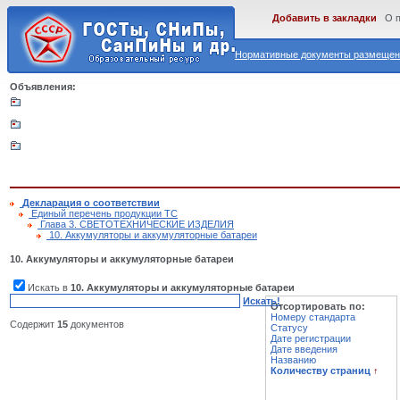
Добавить в закладки
О 
Нормативные документы размещены
Объявления:
Декларация о соответствии
Единый перечень продукции ТС
Глава 3. СВЕТОТЕХНИЧЕСКИЕ ИЗДЕЛИЯ
10. Аккумуляторы и аккумуляторные батареи
10. Аккумуляторы и аккумуляторные батареи
Искать в
10. Аккумуляторы и аккумуляторные батареи
Искать!
Отсортировать по:
Номеру стандарта
Содержит
15
документов
Статусу
Дате регистрации
Дате введения
Названию
Количеству страниц
↑