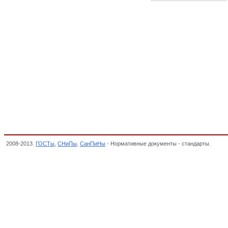
2008-2013.
ГОСТы
,
СНиПы
,
СанПиНы
- Нормативные документы - стандарты.
Магни
РАДИОСВЯЗИ, РАДИОВЕЩАНИЯ И ТЕЛЕВИДЕНИЯ, ОКП,