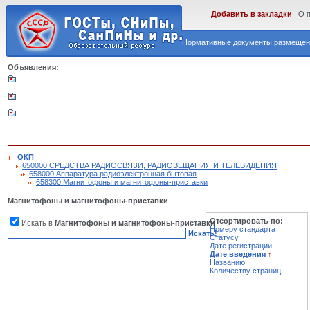
Добавить в закладки
О 
Нормативные документы размещены
Объявления:
ОКП
650000 СРЕДСТВА РАДИОСВЯЗИ, РАДИОВЕЩАНИЯ И ТЕЛЕВИДЕНИЯ
658000 Аппаратура радиоэлектронная бытовая
658300 Магнитофоны и магнитофоны-приставки
Магнитофоны и магнитофоны-приставки
Отсортировать по:
Искать в
Магнитофоны и магнитофоны-приставки
Номеру стандарта
Искать!
Статусу
Дате регистрации
Дате введения
↑
Названию
Количеству страниц