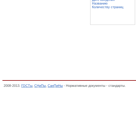
Названию
Количеству страниц
2008-2013.
ГОСТы
,
СНиПы
,
СанПиНы
- Нормативные документы - стандарты.
Консе
МЯСНОЙ, МОЛОЧНОЙ, РЫБНОЙ, МУКОМОЛЬНО-КРУПЯНОЙ, КОМБИКОРМОВОЙ