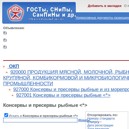
Добавить в закладки
О 
Нормативные документы размещены
Объявления:
ОКП
920000 ПРОДУКЦИЯ МЯСНОЙ, МОЛОЧНОЙ, РЫБ
КРУПЯНОЙ, КОМБИКОРМОВОЙ И МИКРОБИОЛОГИЧ
ПРОМЫШЛЕННОСТИ
927000 Консервы и пресервы рыбные и из морепр
927001 Консервы и пресервы рыбные <*>
Консервы и пресервы рыбные <*>
Отсортировать по:
Искать в
Консервы и пресервы рыбные <*>
Номеру стандарта
Искать!
Статусу
↑
Дате регистрации
Дате введения